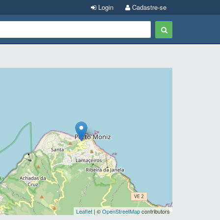
Login
Cadastre-se
Leaflet
| ©
OpenStreetMap
contributors