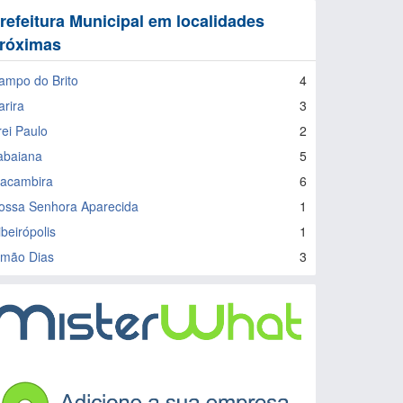
refeitura Municipal em localidades
róximas
ampo do Brito
4
arira
3
rei Paulo
2
tabaiana
5
acambira
6
ossa Senhora Aparecida
1
beirópolis
1
imão Dias
3