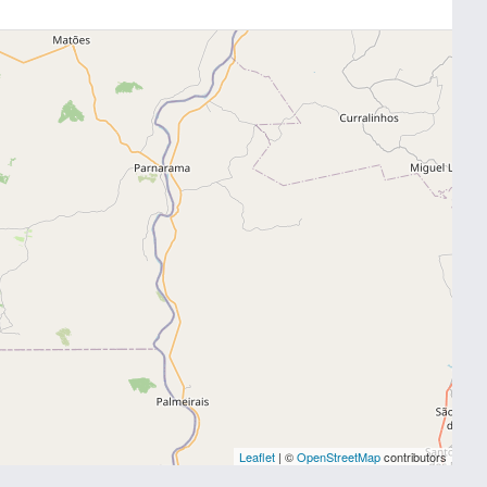
Leaflet
| ©
OpenStreetMap
contributors