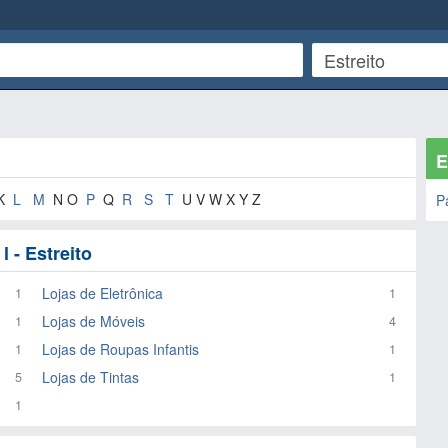
E
K
L
M
N O
P
Q
R
S
T
U V W X Y Z
P
 - Estreito
Lojas de Eletrônica
1
1
Lojas de Móveis
1
4
Lojas de Roupas Infantis
1
1
Lojas de Tintas
5
1
1