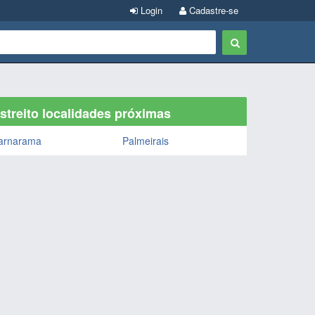
Login
Cadastre-se
streito localidades próximas
arnarama
Palmeirais