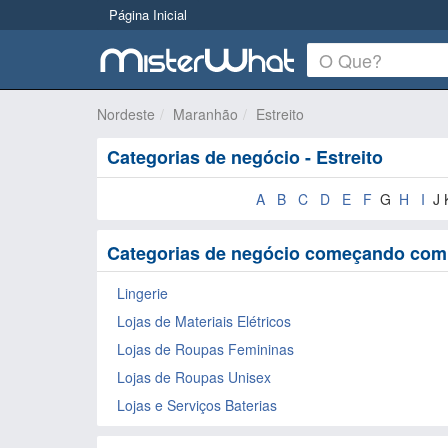
Página Inicial
Nordeste
Maranhão
Estreito
Categorias de negócio - Estreito
A
B
C
D
E
F
G
H
I
J 
Categorias de negócio começando com l
Lingerie
Lojas de Materiais Elétricos
Lojas de Roupas Femininas
Lojas de Roupas Unisex
Lojas e Serviços Baterias