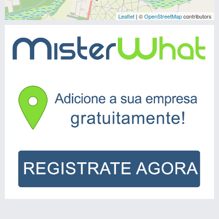
Leaflet
| ©
OpenStreetMap
contributors