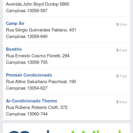
Avenida John Boyd Dunlop 5865
Campinas
13059-587
Camp Air
5 km
Rua Sérgio Guimarães Fabiano, 431
Campinas
13059-640
Bomfrio
6 km
Rua Ernesto Cosmo Fioretti, 294
Campinas
13059-705
Premiair Condicionado
7 km
Rua Altino Salustiano Paschoal, 190
Campinas
13054-627
Ar-Condicionado Thermo
8 km
Rua Rúbens Roberto Ciolfi, 372
Campinas
13060-744