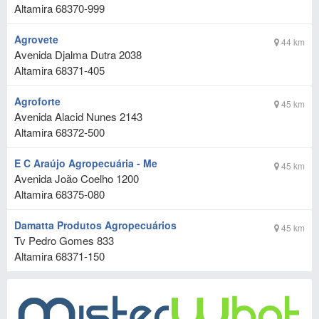
Altamira
68370-999
Agrovete
44 km
Avenida Djalma Dutra 2038
Altamira
68371-405
Agroforte
45 km
Avenida Alacid Nunes 2143
Altamira
68372-500
E C Araújo Agropecuária - Me
45 km
Avenida João Coelho 1200
Altamira
68375-080
Damatta Produtos Agropecuários
45 km
Tv Pedro Gomes 833
Altamira
68371-150